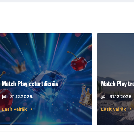
Match Play ceturtdienās
Match Play tr
31.12.2026.
31.12.2026
Lasīt vairāk
Lasīt vairāk