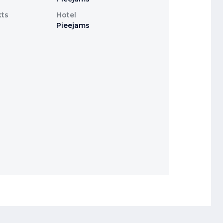
kts
Hotel
Pieejams