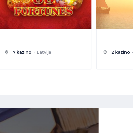
7 kazino
Latvija
2 kazino