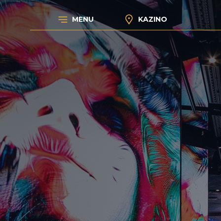
MENU
KAZINO