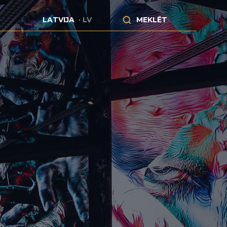
LATVIJA
LV
MEKLĒT