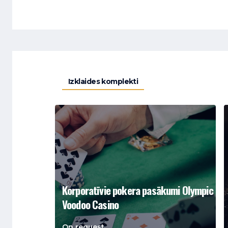
Izklaides komplekti
Korporatīvie pokera pasākumi Olympic
Voodoo Casino
On request