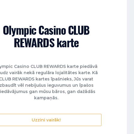
Olympic Casino CLUB
REWARDS karte
ympic Casino CLUB REWARDS karte piedāvā
udz vairāk nekā regulāra lojalitātes karte. Kā
CLUB REWARDS kartes īpašnieks, Jūs varat
izbaudīt vēl nebijušus ieguvumus un īpašos
iedāvājumus gan mūsu bāros, gan dažādās
kampaņās.
Uzzini vairāk!