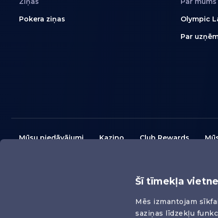
Ziņas
Par mums
Pokera ziņas
Olympic La
Par uzņē
Mūsu piedāvājumi
Kazino
Club Rewards
Mūs
Privātuma politika
Olympic Casino kartes lietošana
Šī tīmekļa vietn
Sīkdatņu politika
Mēs izmantojam sīkfai
saziņas līdzekļu funkc