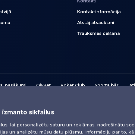
Kontakti
tvijā
Kontaktinformācija
mumu
Atstāj atsauksmi
Trauksmes celšana
u pasākumi
OlyBet
Poker Club
Sporta bāri
At
s noteikumi
Biznesa partnera privātuma paziņojums
e izmanto sīkfailus
lus, lai personalizētu saturu un reklāmas, nodrošinātu soc
ijas un analizētu mūsu datu plūsmu. Informāciju par to, kā