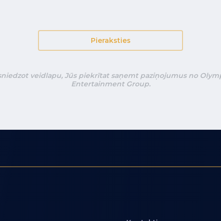
Pieraksties
sniedzot veidlapu, Jūs piekrītat saņemt paziņojumus no Olym
Entertainment Group.