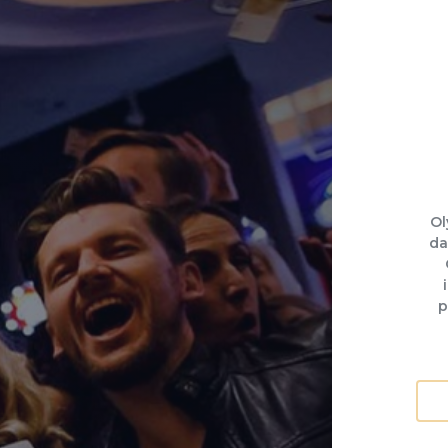
Ol
da
p