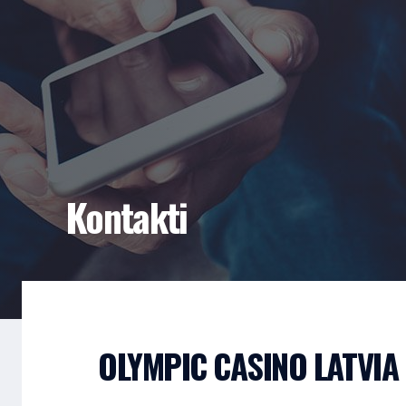
Kontakti
OLYMPIC CASINO LATVIA 