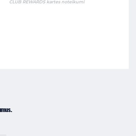
CLUB REWARDS kartes noteikumi
umus.