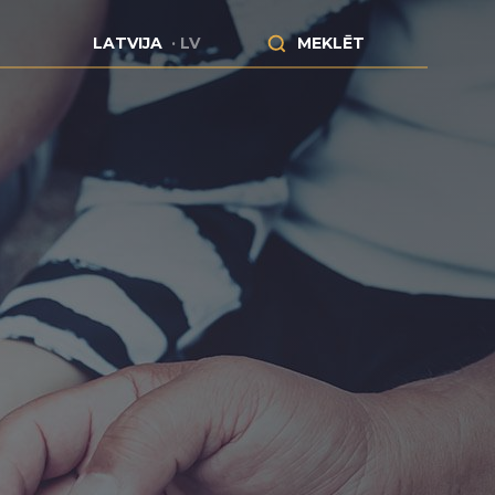
LATVIJA
LV
MEKLĒT