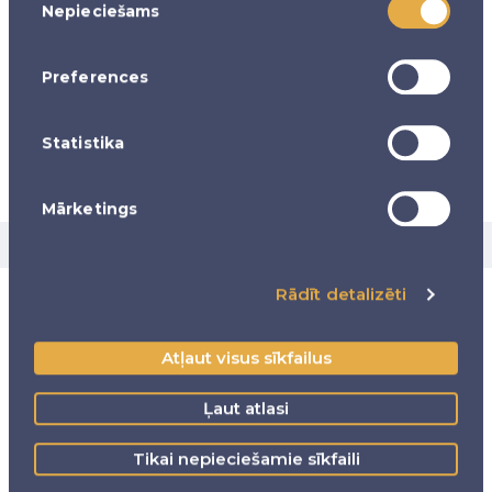
31.12.2026.
Nepieciešams
izvēle
Lasīt vairāk
Preferences
Statistika
Uzzināt vairāk
Mārketings
Olympic Casino karte
Rādīt detalizēti
Atļaut visus sīkfailus
Olympic Casino kluba karte piedāvā daudz vairāk nekā
regulāra lojalitātes karte. Kā mūsu kluba kartes
Ļaut atlasi
īpašnieks, Jūs varat izbaudīt vēl nebijušus ieguvumus un
īpašos piedāvājumus gan mūsu bāros, gan dažādās
Tikai nepieciešamie sīkfaili
kampaņās.