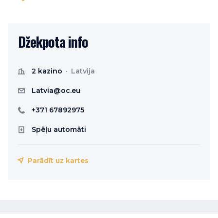
Džekpota info
2 kazino
Latvija
Latvia@oc.eu
+371 67892975
Spēļu automāti
Parādīt uz kartes