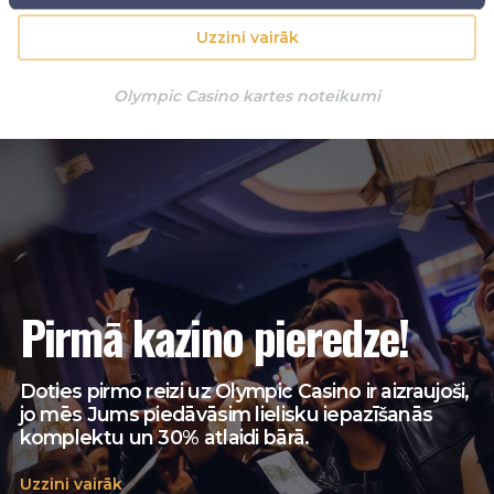
Uzzini vairāk
Olympic Casino kartes noteikumi
Pirmā kazino pieredze!
Doties pirmo reizi uz Olympic Casino ir aizraujoši,
jo mēs Jums piedāvāsim lielisku iepazīšanās
komplektu un 30% atlaidi bārā.
Uzzini vairāk