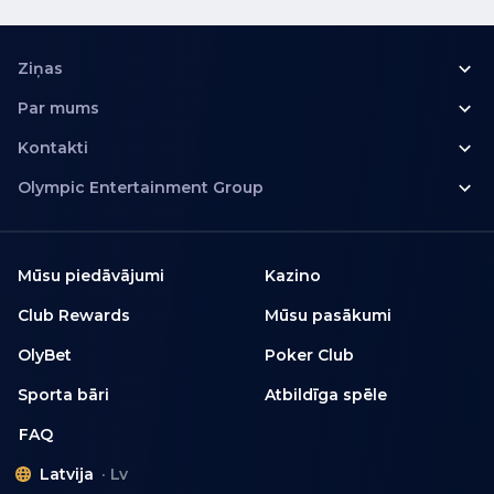
Ziņas
Par mums
Kontakti
Olympic Entertainment Group
Mūsu piedāvājumi
Kazino
Club Rewards
Mūsu pasākumi
OlyBet
Poker Club
Sporta bāri
Atbildīga spēle
FAQ
Latvija
Lv