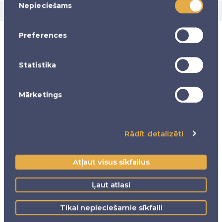
Nepieciešams
izvēle
Preferences
Džekpoti
Lielākie laimesti
Statistika
Mārketings
Rādīt detalizēti
Atļaut visus sīkfailus
Ļaut atlasi
Tikai nepieciešamie sīkfaili
43 kazino
Latvija