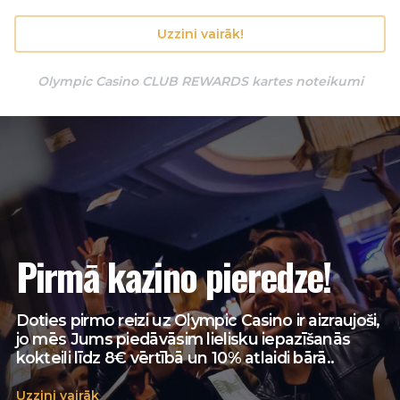
Uzzini vairāk!
Olympic Casino CLUB REWARDS kartes noteikumi
Pirmā kazino pieredze!
Doties pirmo reizi uz Olympic Casino ir aizraujoši,
jo mēs Jums piedāvāsim lielisku iepazīšanās
kokteili līdz 8€ vērtībā un 10% atlaidi bārā..
Uzzini vairāk