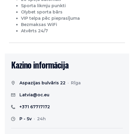
Sporta likmju punkti
Olybet sporta bārs
VIP telpa pēc pieprasījuma
Bezmaksas WiFi
Atvērts 24/7
Kazino informācija
Aspazijas bulvāris 22
Rīga
Latvia@oc.eu
+371 67717172
P - Sv
24h