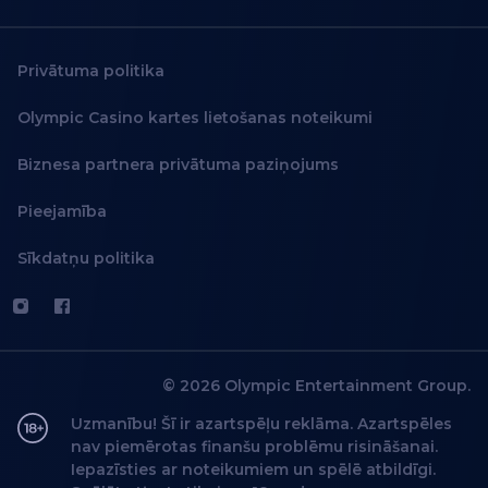
Privātuma politika
Olympic Casino kartes lietošanas noteikumi
Biznesa partnera privātuma paziņojums
Pieejamība
Sīkdatņu politika
© 2026 Olympic Entertainment Group.
Uzmanību! Šī ir azartspēļu reklāma. Azartspēles
nav piemērotas finanšu problēmu risināšanai.
Iepazīsties ar noteikumiem un spēlē atbildīgi.