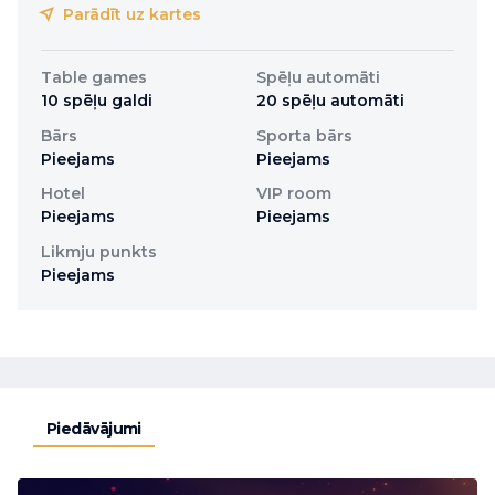
Parādīt uz kartes
Table games
Spēļu automāti
10 spēļu galdi
20 spēļu automāti
Bārs
Sporta bārs
Pieejams
Pieejams
Hotel
VIP room
Pieejams
Pieejams
Likmju punkts
Pieejams
Piedāvājumi