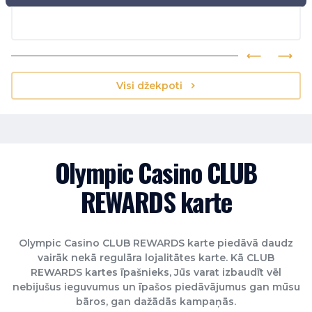
Visi džekpoti
Olympic Casino CLUB
REWARDS karte
Olympic Casino CLUB REWARDS karte piedāvā daudz
vairāk nekā regulāra lojalitātes karte. Kā CLUB
REWARDS kartes īpašnieks, Jūs varat izbaudīt vēl
nebijušus ieguvumus un īpašos piedāvājumus gan mūsu
bāros, gan dažādās kampaņās.