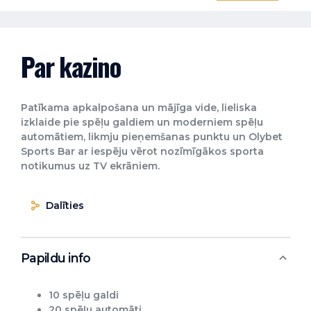
Par kazino
Patīkama apkalpošana un mājīga vide, lieliska
izklaide pie spēļu galdiem un moderniem spēļu
automātiem, likmju pieņemšanas punktu un Olybet
Sports Bar ar iespēju vērot nozīmīgākos sporta
notikumus uz TV ekrāniem.
Dalīties
Papildu info
10 spēļu galdi
20 spēļu automāti