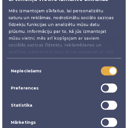
Latvia@oc.eu
Mēs izmantojam sīkfailus, lai personalizētu
+371 25633809
saturu un reklāmas, nodrošinātu sociālo saziņas
līdzekļu funkcijas un analizētu mūsu datu
P - Sv
00:00 - 00:00
plūsmu. Informāciju par to, kā jūs izmantojat
mūsu vietni, mēs arī kopīgojam ar saviem
sociālās saziņas līdzekļu, reklamēšanas un
Parādīt uz kartes
analīzes partneriem, kuri to var apvienot ar citu
informāciju, ko viņiem sniedzat vai ko viņi
Sēdvietas
Lielie ekrāni
Piekrišanas
apkopo, kad lietojat viņu pakalpojumus.
39
2
Nepieciešams
izvēle
TV ekrāni
Ēdieni un dzērieni
3
Pieejams
Preferences
Biljards
Vecuma ierobežojums
Pieejams
18+
Statistika
Dokuments
Jāuzrāda pie ieejas
Mārketings